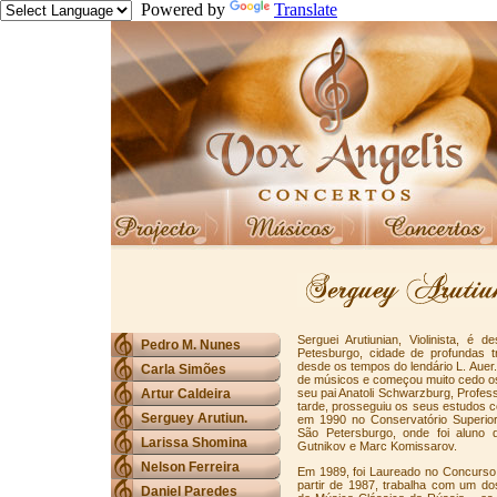
Powered by
Translate
Serguei Arutiunian, Violinista, é
Pedro M. Nunes
Petesburgo, cidade de profundas tr
desde os tempos do lendário L. Auer
Carla Simões
de músicos e começou muito cedo o
Artur Caldeira
seu pai Anatoli Schwarzburg, Profes
tarde, prosseguiu os seus estudos c
Serguey Arutiun.
em 1990 no Conservatório Superio
São Petersburgo, onde foi aluno do
Larissa Shomina
Gutnikov e Marc Komissarov.
Nelson Ferreira
Em 1989, foi Laureado no Concurso E
partir de 1987, trabalha com um d
Daniel Paredes