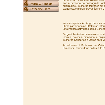
de Música Clássica da Rússia – o
sob a direcção do consagrado violi
Pedro V. Almeida
qual realizou inúmeras tournées em 
da Europa e muitas gravações em C
Katherine Fiero
várias etiquetas. Ao longo da sua ca
último participado no 30º Curso Inte
uma intensa actividade como Concert
Serguei Arutiunian desenvolveu e 
técnica, potência emocional e origi
inúmeros Concertos e Obras para Vi
Actualmente, é Professor de Violi
Professor Universitário no Instituto 